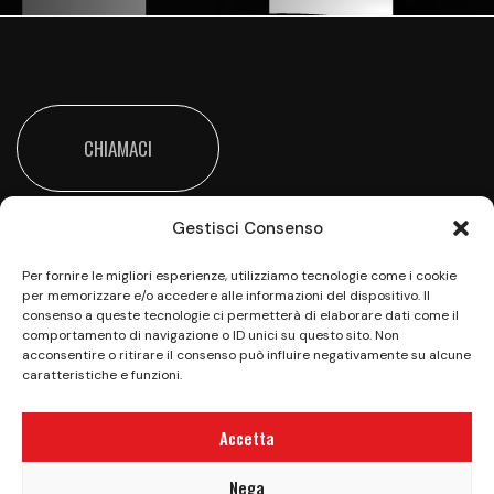
CHIAMACI
Gestisci Consenso
Per fornire le migliori esperienze, utilizziamo tecnologie come i cookie
per memorizzare e/o accedere alle informazioni del dispositivo. Il
consenso a queste tecnologie ci permetterà di elaborare dati come il
comportamento di navigazione o ID unici su questo sito. Non
Vieni a trovarci all’Happy Valley per una giornata
acconsentire o ritirare il consenso può influire negativamente su alcune
all’insegna del divertimento e della sana
caratteristiche e funzioni.
competizione
Accetta
Privacy Policy
|
Cookie Policy (UE)
|
Aiuti di Stato
|
Nega