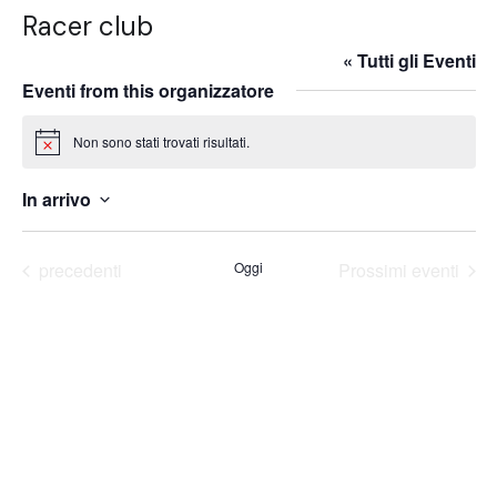
Racer club
« Tutti gli Eventi
Eventi from this organizzatore
Non sono stati trovati risultati.
Notice
In arrivo
Seleziona
la
Eventi
precedenti
Oggi
Prossimi eventi
data.