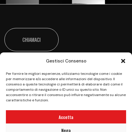
CHIAMACI
Gestisci Consenso
Per fornire le migliori esperienze, utilizziamo tecnologie come i cookie
per memorizzare e/o accedere alle informazioni del dispositivo. Il
consenso a queste tecnologie ci permetterà di elaborare dati come il
comportamento di navigazione o ID unici su questo sito. Non
Vieni a trovarci all’Happy Valley per una giornata
acconsentire o ritirare il consenso può influire negativamente su alcune
all’insegna del divertimento e della sana
caratteristiche e funzioni.
competizione
Accetta
Privacy Policy
|
Cookie Policy (UE)
|
Aiuti di Stato
|
Nega