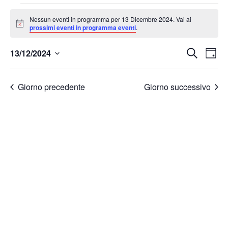
Nessun eventi in programma per 13 Dicembre 2024. Vai ai
Notice
prossimi eventi in programma eventi
.
Even
Ev
13/12/2024
Cerca
Giorn
Seleziona
Vi
Rice
la
Giorno precedente
Giorno successivo
data.
Na
e
vist
Navi