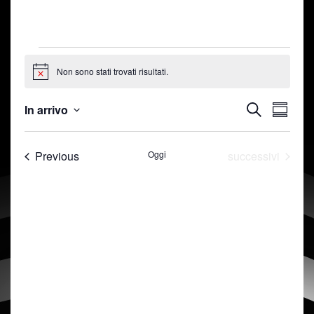
Non sono stati trovati risultati.
Notice
In arrivo
Cerca
Sommar
Eve
Select
E
date.
Eventi
Eventi
Vist
Previous
Oggi
successivi
v
Nav
e
n