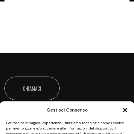
t
i
R
i
c
CHIAMACI
e
Gestisci Consenso
r
Per fornire le migliori esperienze, utilizziamo tecnologie come i cookie
per memorizzare e/o accedere alle informazioni del dispositivo. Il
consenso a queste tecnologie ci permetterà di elaborare dati come il