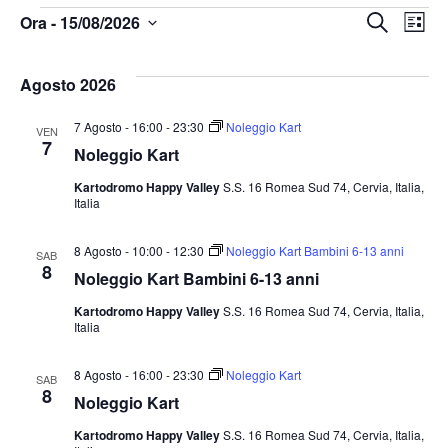
Even
Ev
Ora
 - 
15/08/2026
Cerca
Lista
Seleziona
Vi
Rice
la
Agosto 2026
data.
Na
7 Agosto - 16:00
-
23:30
Noleggio Kart
VEN
e
7
Noleggio Kart
Kartodromo Happy Valley
S.S. 16 Romea Sud 74, Cervia, Italia,
Italia
vist
8 Agosto - 10:00
-
12:30
Noleggio Kart Bambini 6-13 anni
SAB
8
Navi
Noleggio Kart Bambini 6-13 anni
Kartodromo Happy Valley
S.S. 16 Romea Sud 74, Cervia, Italia,
Italia
8 Agosto - 16:00
-
23:30
Noleggio Kart
SAB
8
Noleggio Kart
Kartodromo Happy Valley
S.S. 16 Romea Sud 74, Cervia, Italia,