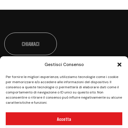
CHIAMACI
Gestisci Consenso
Per fornire le migliori esperienze, utilizziamo tecnologie come i cookie
per memorizzare e/o accedere alle informazioni del dispositivo. Il
consenso a queste tecnologie ci permetterà di elaborare dati come il
comportamento di navigazione o ID unici su questo sito. Non
Vieni a trovarci all’Happy Valley per una giornata
acconsentire o ritirare il consenso può influire negativamente su alcune
all’insegna del divertimento e della sana
caratteristiche e funzioni.
competizione
Accetta