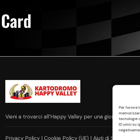
 Card
Per fornire 
memorizzare
Vieni a trovarci all’Happy Valley per una giornata all’
tecnologie 
ID unici su 
negativamen
Privacy Policy
|
Cookie Policy (UE)
|
Aiuti di Stato
|
Safe