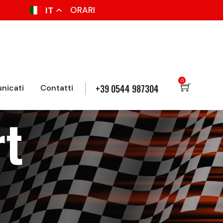
ORARI
IT
0
+39 0544 987304
nicati
Contatti
rt