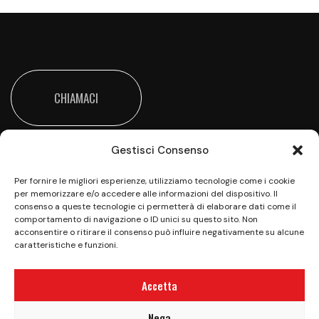
CHIAMACI
Gestisci Consenso
Per fornire le migliori esperienze, utilizziamo tecnologie come i cookie
per memorizzare e/o accedere alle informazioni del dispositivo. Il
consenso a queste tecnologie ci permetterà di elaborare dati come il
comportamento di navigazione o ID unici su questo sito. Non
Vieni a trovarci all’Happy Valley per una giornata
acconsentire o ritirare il consenso può influire negativamente su alcune
all’insegna del divertimento e della sana
caratteristiche e funzioni.
competizione
Accetta
Privacy Policy
|
Cookie Policy (UE)
|
Aiuti di Stato
|
Nega