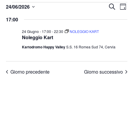
Even
Ev
24/06/2026
Cerca
Giorn
Seleziona
Vi
17:00
Rice
la
data.
Na
24 Giugno - 17:00
-
22:30
NOLEGGIO KART
Noleggio Kart
e
Kartodromo Happy Valley
S.S. 16 Romea Sud 74, Cervia
vist
Giorno precedente
Giorno successivo
Navi