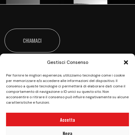
CHIAMACI
Gestisci Consenso
Per fornire le migliori esperienze, utilizziamo tecnologie come i cookie
per memorizzare e/o accedere alle informazioni del dispositivo. Il
consenso a queste tecnologie ci permetterà di elaborare dati come il
comportamento di navigazione o ID unici su questo sito. Non
Vieni a trovarci all’Happy Valley per una giornata
acconsentire o ritirare il consenso può influire negativamente su alcune
all’insegna del divertimento e della sana
caratteristiche e funzioni.
competizione
Accetta
Privacy Policy
|
Cookie Policy (UE)
|
Aiuti di Stato
|
Nega